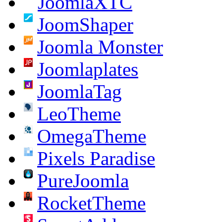
JoomlaXTC
JoomShaper
Joomla Monster
Joomlaplates
JoomlaTag
LeoTheme
OmegaTheme
Pixels Paradise
PureJoomla
RocketTheme