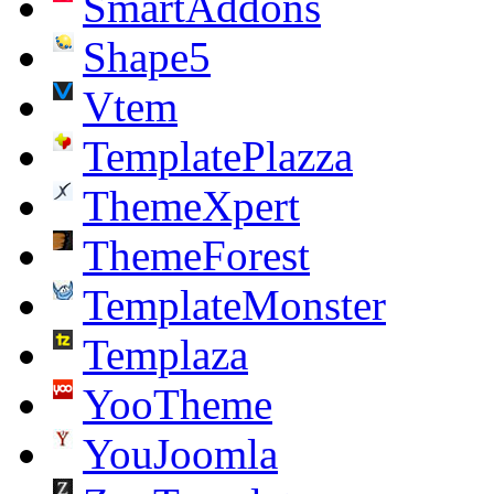
SmartAddons
Shape5
Vtem
TemplatePlazza
ThemeXpert
ThemeForest
TemplateMonster
Templaza
YooTheme
YouJoomla