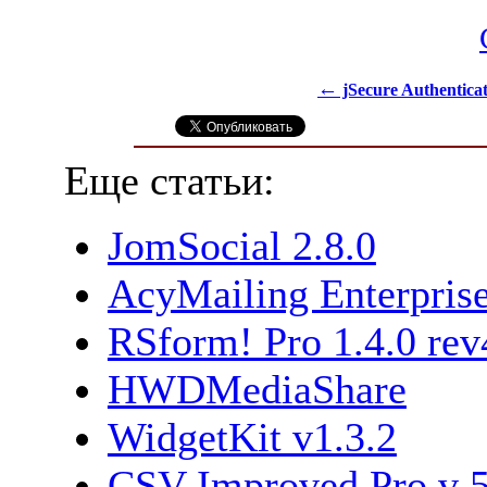
←
jSecure Authenticat
Еще статьи:
JomSocial 2.8.0
AcyMailing Enterprise
RSform! Pro 1.4.0 rev
HWDMediaShare
WidgetKit v1.3.2
CSV Improved Pro v 5