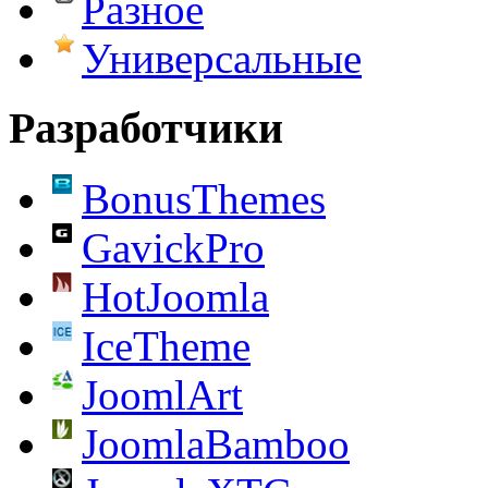
Разное
Универсальные
Разработчики
BonusThemes
GavickPro
HotJoomla
IceTheme
JoomlArt
JoomlaBamboo