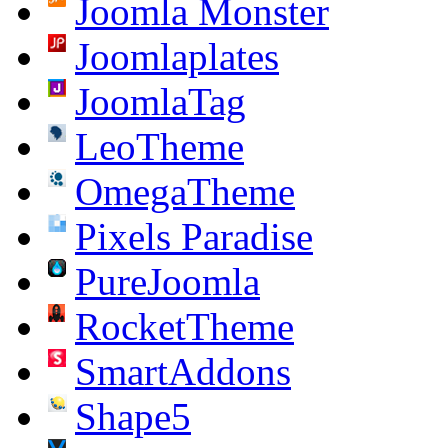
Joomla Monster
Joomlaplates
JoomlaTag
LeoTheme
OmegaTheme
Pixels Paradise
PureJoomla
RocketTheme
SmartAddons
Shape5