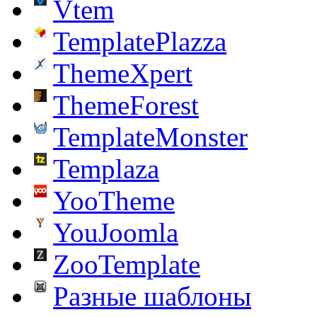
Vtem
TemplatePlazza
ThemeXpert
ThemeForest
TemplateMonster
Templaza
YooTheme
YouJoomla
ZooTemplate
Разные шаблоны