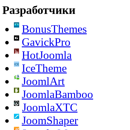
Разработчики
BonusThemes
GavickPro
HotJoomla
IceTheme
JoomlArt
JoomlaBamboo
JoomlaXTC
JoomShaper