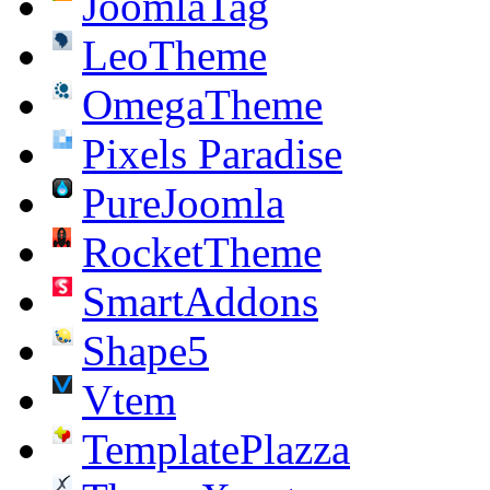
JoomlaTag
LeoTheme
OmegaTheme
Pixels Paradise
PureJoomla
RocketTheme
SmartAddons
Shape5
Vtem
TemplatePlazza