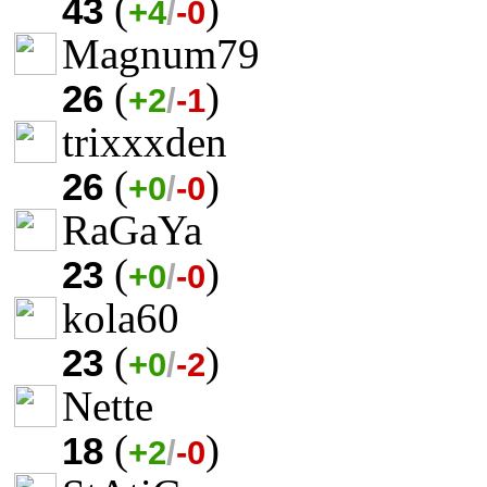
(
)
43
+4
/
-0
Magnum79
(
)
26
+2
/
-1
trixxxden
(
)
26
+0
/
-0
RaGaYa
(
)
23
+0
/
-0
kola60
(
)
23
+0
/
-2
Nette
(
)
18
+2
/
-0