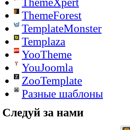
ThemeXpert
ThemeForest
TemplateMonster
Templaza
YooTheme
YouJoomla
ZooTemplate
Разные шаблоны
Следуй за нами