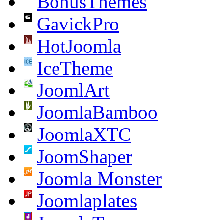
BonusThemes
GavickPro
HotJoomla
IceTheme
JoomlArt
JoomlaBamboo
JoomlaXTC
JoomShaper
Joomla Monster
Joomlaplates