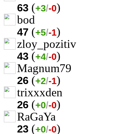
(
)
63
+3
/
-0
bod
(
)
47
+5
/
-1
zloy_pozitiv
(
)
43
+4
/
-0
Magnum79
(
)
26
+2
/
-1
trixxxden
(
)
26
+0
/
-0
RaGaYa
(
)
23
+0
/
-0