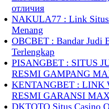
отличия
NAKULA77 : Link Situs 
Menang
OBCBET : Bandar Judi 
Terlengkap
PISANGBET : SITUS 
RESMI GAMPANG M
KENTANGBET : LINK
RESMI GARANSI MA
DKTOTO Situs Casino O