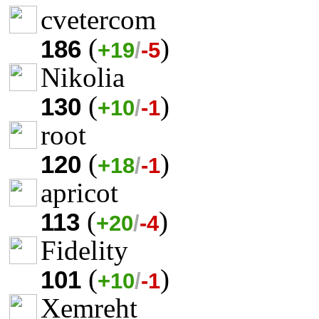
cvetercom
(
)
186
+19
/
-5
Nikolia
(
)
130
+10
/
-1
root
(
)
120
+18
/
-1
apricot
(
)
113
+20
/
-4
Fidelity
(
)
101
+10
/
-1
Xemreht