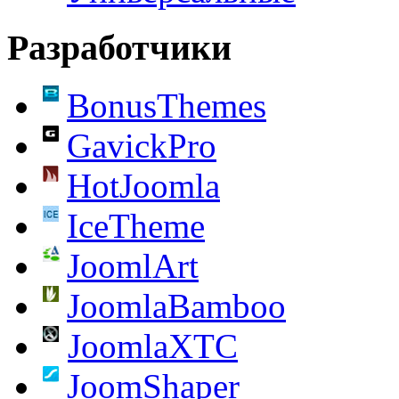
Разработчики
BonusThemes
GavickPro
HotJoomla
IceTheme
JoomlArt
JoomlaBamboo
JoomlaXTC
JoomShaper