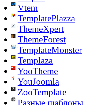
Vtem
TemplatePlazza
ThemeXpert
ThemeForest
TemplateMonster
Templaza
YooTheme
YouJoomla
ZooTemplate
Разные шаблоны