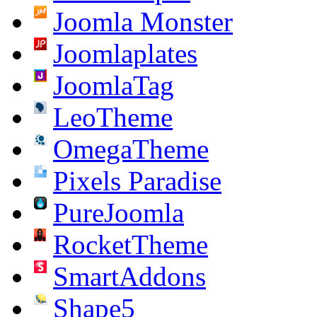
Joomla Monster
Joomlaplates
JoomlaTag
LeoTheme
OmegaTheme
Pixels Paradise
PureJoomla
RocketTheme
SmartAddons
Shape5