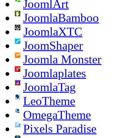
JoomlArt
JoomlaBamboo
JoomlaXTC
JoomShaper
Joomla Monster
Joomlaplates
JoomlaTag
LeoTheme
OmegaTheme
Pixels Paradise