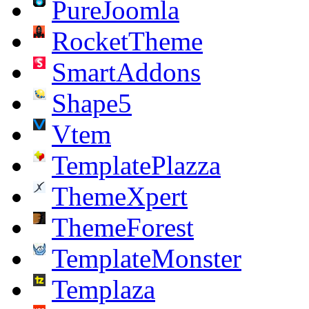
PureJoomla
RocketTheme
SmartAddons
Shape5
Vtem
TemplatePlazza
ThemeXpert
ThemeForest
TemplateMonster
Templaza