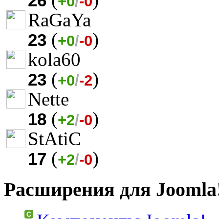
26
+0
/
-0
RaGaYa
(
)
23
+0
/
-0
kola60
(
)
23
+0
/
-2
Nette
(
)
18
+2
/
-0
StAtiC
(
)
17
+2
/
-0
Расширения для Joomla