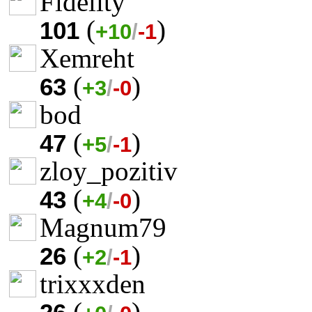
Fidelity
(
)
101
+10
/
-1
Xemreht
(
)
63
+3
/
-0
bod
(
)
47
+5
/
-1
zloy_pozitiv
(
)
43
+4
/
-0
Magnum79
(
)
26
+2
/
-1
trixxxden
(
)