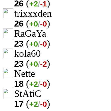
(
)
26
+2
/
-1
trixxxden
(
)
26
+0
/
-0
RaGaYa
(
)
23
+0
/
-0
kola60
(
)
23
+0
/
-2
Nette
(
)
18
+2
/
-0
StAtiC
(
)
17
+2
/
-0