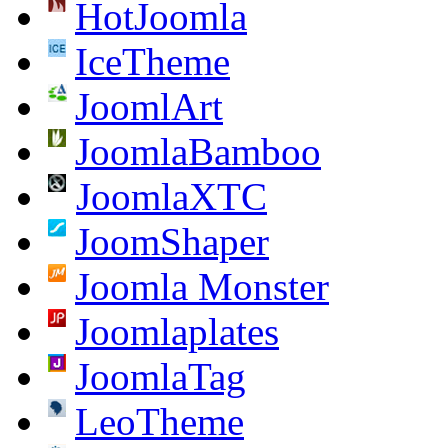
HotJoomla
IceTheme
JoomlArt
JoomlaBamboo
JoomlaXTC
JoomShaper
Joomla Monster
Joomlaplates
JoomlaTag
LeoTheme