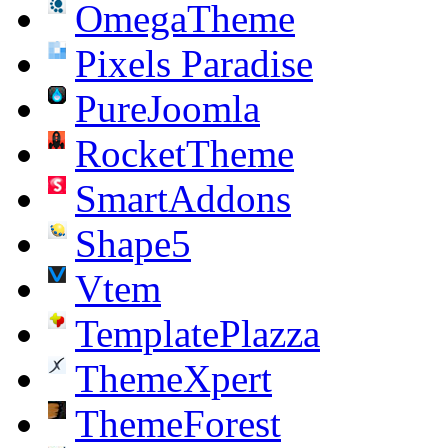
OmegaTheme
Pixels Paradise
PureJoomla
RocketTheme
SmartAddons
Shape5
Vtem
TemplatePlazza
ThemeXpert
ThemeForest