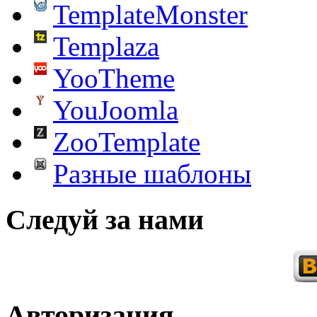
TemplateMonster
Templaza
YooTheme
YouJoomla
ZooTemplate
Разные шаблоны
Следуй за нами
Авторизация