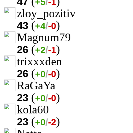
(
)
47
+5
/
-1
zloy_pozitiv
(
)
43
+4
/
-0
Magnum79
(
)
26
+2
/
-1
trixxxden
(
)
26
+0
/
-0
RaGaYa
(
)
23
+0
/
-0
kola60
(
)
23
+0
/
-2