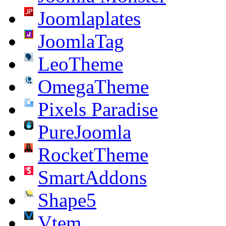
Joomlaplates
JoomlaTag
LeoTheme
OmegaTheme
Pixels Paradise
PureJoomla
RocketTheme
SmartAddons
Shape5
Vtem