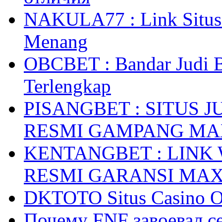
NAKULA77 : Link Situs 
Menang
OBCBET : Bandar Judi 
Terlengkap
PISANGBET : SITUS 
RESMI GAMPANG M
KENTANGBET : LINK
RESMI GARANSI MA
DKTOTO Situs Casino O
Почему FNF завоевал с