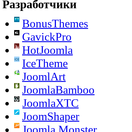
Разработчики
BonusThemes
GavickPro
HotJoomla
IceTheme
JoomlArt
JoomlaBamboo
JoomlaXTC
JoomShaper
Joomla Monster