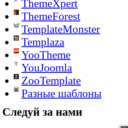
ThemeXpert
ThemeForest
TemplateMonster
Templaza
YooTheme
YouJoomla
ZooTemplate
Разные шаблоны
Следуй за нами