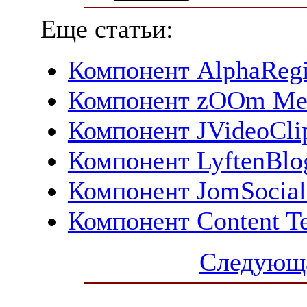
Еще статьи:
Компонент AlphaRegis
Компонент zOOm Medi
Компонент JVideoClip
Компонент LyftenBlog
Компонент JomSocial 
Компонент Content T
Следующа