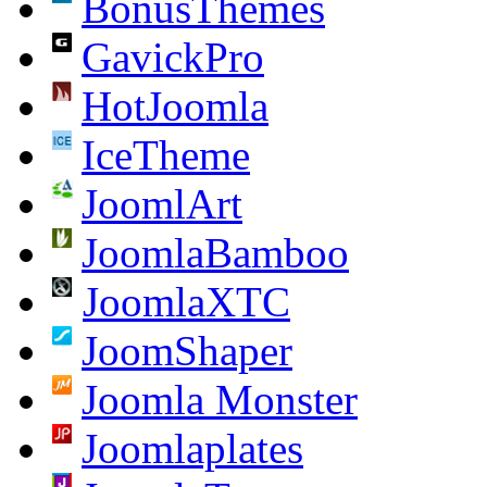
BonusThemes
GavickPro
HotJoomla
IceTheme
JoomlArt
JoomlaBamboo
JoomlaXTC
JoomShaper
Joomla Monster
Joomlaplates