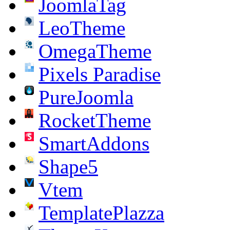
JoomlaTag
LeoTheme
OmegaTheme
Pixels Paradise
PureJoomla
RocketTheme
SmartAddons
Shape5
Vtem
TemplatePlazza