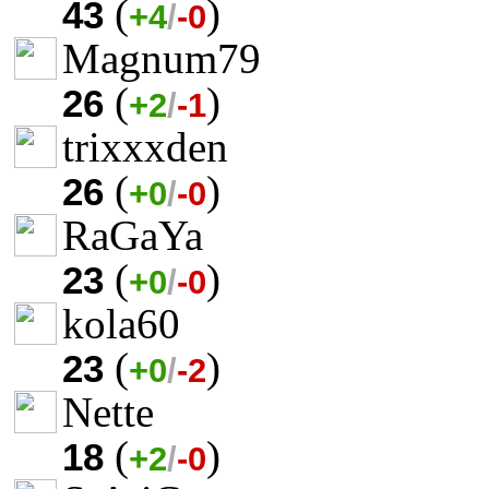
(
)
43
+4
/
-0
Magnum79
(
)
26
+2
/
-1
trixxxden
(
)
26
+0
/
-0
RaGaYa
(
)
23
+0
/
-0
kola60
(
)
23
+0
/
-2
Nette
(
)
18
+2
/
-0