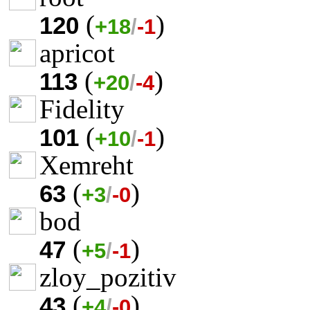
(
)
120
+18
/
-1
apricot
(
)
113
+20
/
-4
Fidelity
(
)
101
+10
/
-1
Xemreht
(
)
63
+3
/
-0
bod
(
)
47
+5
/
-1
zloy_pozitiv
(
)
43
+4
/
-0