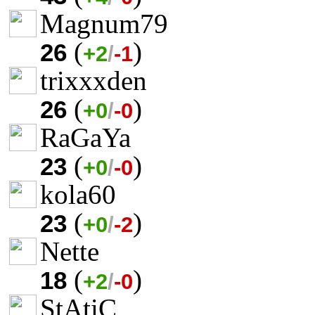
Magnum79
(
)
26
+2
/
-1
trixxxden
(
)
26
+0
/
-0
RaGaYa
(
)
23
+0
/
-0
kola60
(
)
23
+0
/
-2
Nette
(
)
18
+2
/
-0
StAtiC