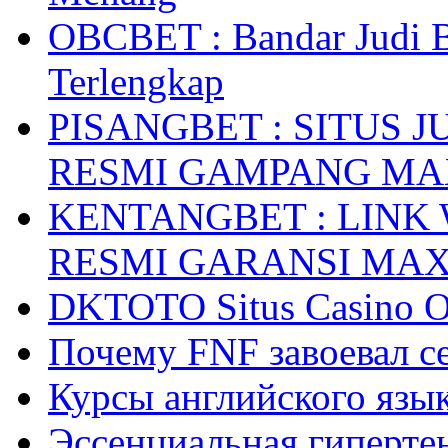
OBCBET : Bandar Judi 
Terlengkap
PISANGBET : SITUS 
RESMI GAMPANG M
KENTANGBET : LINK
RESMI GARANSI MA
DKTOTO Situs Casino O
Почему FNF завоевал с
Курсы английского язык
Эссенциальная гиперте