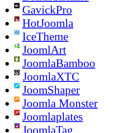
GavickPro
HotJoomla
IceTheme
JoomlArt
JoomlaBamboo
JoomlaXTC
JoomShaper
Joomla Monster
Joomlaplates
JoomlaTag