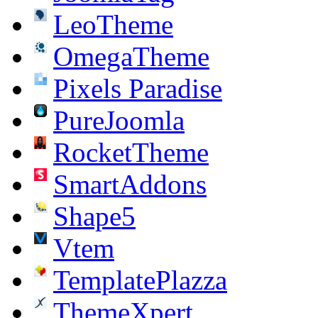
LeoTheme
OmegaTheme
Pixels Paradise
PureJoomla
RocketTheme
SmartAddons
Shape5
Vtem
TemplatePlazza
ThemeXpert