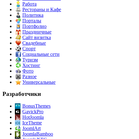
Работа
Рестораны и Кафе
Политика
Порталы
Портфолио
Праздничные
Сайт визитка
Свадебные
Спорт
Социальные сети
Туризм
Хостинг
Фото
Разное
Универсальные
Разработчики
BonusThemes
GavickPro
HotJoomla
IceTheme
JoomlArt
JoomlaBamboo