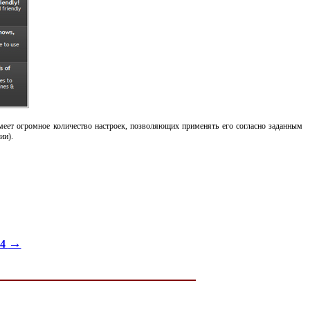
еет огромное количество настроек, позволяющих применять его согласно заданным
ии).
→
14