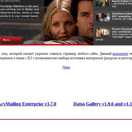
д - шоу, который сможет украсить главную страницу любого сайта. Данный
компонент
им
ериалов а также с K2 с возможностью выбора источника материалов (разделы и категор
Демо
cyMailing Enterprise v3.7.0
Datso Gallery v1.9.6 and v1.