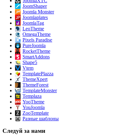
JoomlaXTC
JoomShaper
Joomla Monster
Joomlaplates
JoomlaTag
LeoTheme
OmegaTheme
Pixels Paradise
PureJoomla
RocketTheme
SmartAddons
Shape5
Vtem
TemplatePlazza
ThemeXpert
ThemeForest
TemplateMonster
Templaza
YooTheme
YouJoomla
ZooTemplate
Разные шаблоны
Следуй за нами