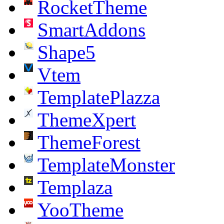
RocketTheme
SmartAddons
Shape5
Vtem
TemplatePlazza
ThemeXpert
ThemeForest
TemplateMonster
Templaza
YooTheme