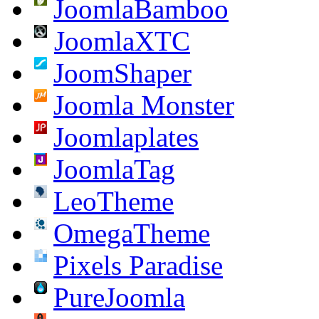
JoomlaBamboo
JoomlaXTC
JoomShaper
Joomla Monster
Joomlaplates
JoomlaTag
LeoTheme
OmegaTheme
Pixels Paradise
PureJoomla