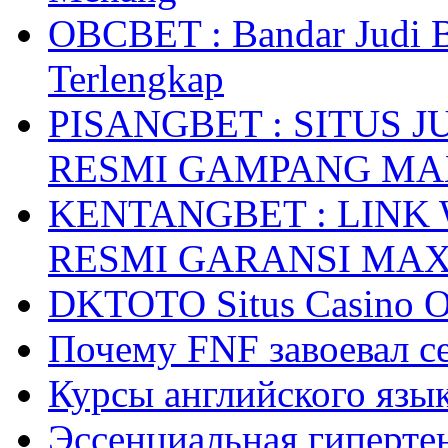
OBCBET : Bandar Judi 
Terlengkap
PISANGBET : SITUS 
RESMI GAMPANG M
KENTANGBET : LINK
RESMI GARANSI MA
DKTOTO Situs Casino O
Почему FNF завоевал с
Курсы английского язык
Эссенциальная гиперте