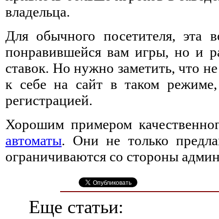
владельца.
Для обычного посетителя, эта в
понравившейся вам игры, но и ра
ставок. Но нужно заметить, что н
к себе на сайт в таком режиме
регистрацией.
Хорошим примером качественног
автоматы
. Они не только предла
ограничиваются со стороны адми
Еще статьи: