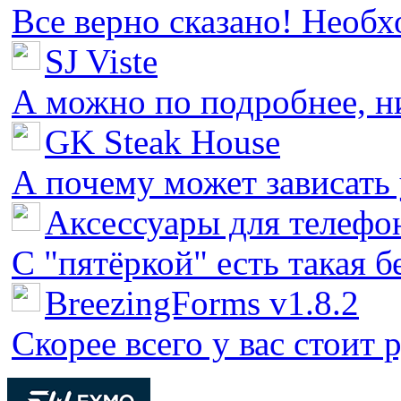
Все верно сказано! Необх
SJ Viste
А можно по подробнее, ни 
GK Steak House
А почему может зависать у
Аксессуары для телефон
С "пятёркой" есть такая бед
BreezingForms v1.8.2
Скорее всего у вас стоит 