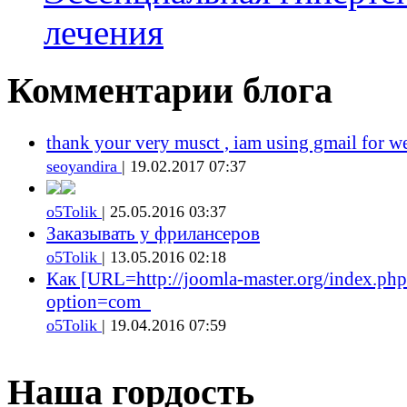
лечения
Комментарии блога
thank your very musct , iam using gmail for w
seoyandira
| 19.02.2017 07:37
o5Tolik
| 25.05.2016 03:37
Заказывать у фрилансеров
o5Tolik
| 13.05.2016 02:18
Как [URL=http://joomla-master.org/index.php
option=com_
o5Tolik
| 19.04.2016 07:59
Наша гордость