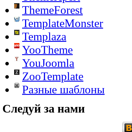
ThemeForest
TemplateMonster
Templaza
YooTheme
YouJoomla
ZooTemplate
Разные шаблоны
Следуй за нами