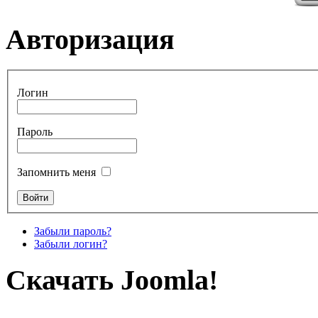
Авторизация
Логин
Пароль
Запомнить меня
Забыли пароль?
Забыли логин?
Скачать Joomla!