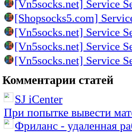
[Vn5socks.net] Service S
[Shopsocks5.com] Servic
[Vn5socks.net] Service S
[Vn5socks.net] Service S
[Vn5socks.net] Service S
Комментарии статей
SJ iCenter
При попытке вывести мате
Фриланс - удаленная ра