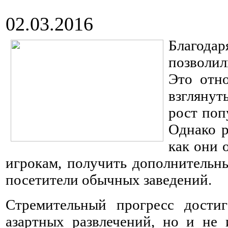
02.03.2016
Благодар
позволил
Это отно
взглянут
рост поп
Однако р
как они 
игрокам, получить дополнительны
посетители обычных заведений.
Стремительный прогресс дости
азартных развлечений, но и не