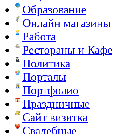
Образование
Онлайн магазины
Работа
Рестораны и Кафе
Политика
Порталы
Портфолио
Праздничные
Сайт визитка
Свадебные