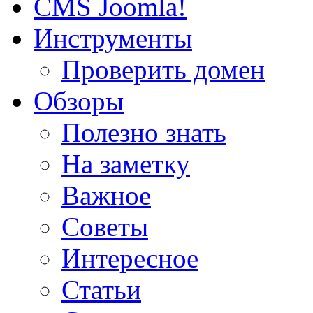
CMS Joomla!
Инструменты
Проверить домен
Обзоры
Полезно знать
На заметку
Важное
Советы
Интересное
Статьи