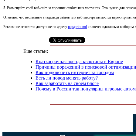
5. Размещайте свой веб-сайт на хороших стабильных хостингах. Это нужно для поиско
Отметим, что неопытные владельцы сайтов или веб-мастера пытаются перехитрить поис
Рекламное агентство доступное по адресу
papaprint.md
является идеальным выбором д
Еще статьи:
Краткосрочная аренда квартиры в Европе
Причины поражений в поисковой оптимизаци
Как подключить интернет за городом
Есть ли повод менять работу?
Как заработать на своем блоге
Почему в России так популярны игровые авто