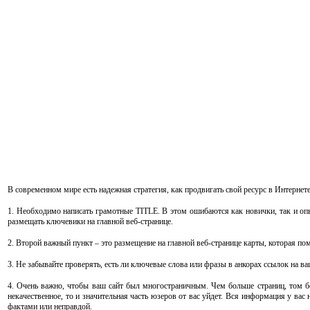
В современном мире есть надежная стратегия, как продвигать свой ресурс в Интернет
1. Необходимо написать грамотные TITLE. В этом ошибаются как новички, так и опы
размещать ключевики на главной веб-странице.
2. Второй важный пункт – это размещение на главной веб-странице карты, которая по
3. Не забывайте проверять, есть ли ключевые слова или фразы в анкорах ссылок на в
4. Очень важно, чтобы ваш сайт был многостраничным. Чем больше страниц, том бол
некачественное, то и значительная часть юзеров от вас уйдет. Вся информация у вас 
фактами или неправдой.