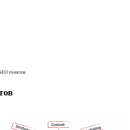
 SEO пунктов
тов