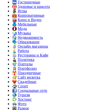
Гостиничные
Здоровье и красота
Игры
Корпоративные
Кино и Видео
Мебельные
Мода
Музыка
Недвижимость
Образование
Онлайн магазины
Работа
Рестораны и Кафе
Политика
Порталы
Портфолио
Праздничные
Сайт визитка
Свадебные
Спорт
Социальные сети
Туризм
Хостинг
Фото
Разное