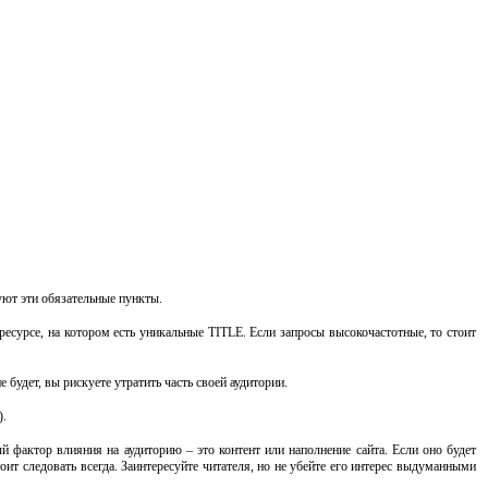
уют эти обязательные пункты.
есурсе, на котором есть уникальные TITLE. Если запросы высокочастотные, то стоит
будет, вы рискуете утратить часть своей аудитории.
).
й фактор влияния на аудиторию – это контент или наполнение сайта. Если оно будет
тоит следовать всегда. Заинтересуйте читателя, но не убейте его интерес выдуманными