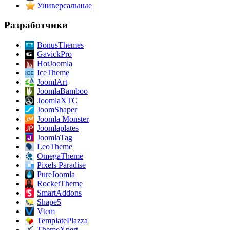
Универсальные
Разработчики
BonusThemes
GavickPro
HotJoomla
IceTheme
JoomlArt
JoomlaBamboo
JoomlaXTC
JoomShaper
Joomla Monster
Joomlaplates
JoomlaTag
LeoTheme
OmegaTheme
Pixels Paradise
PureJoomla
RocketTheme
SmartAddons
Shape5
Vtem
TemplatePlazza
ThemeXpert