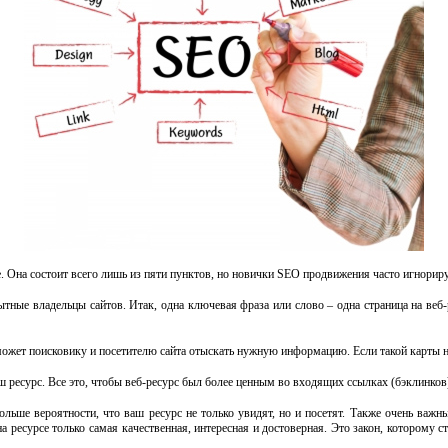
е. Она состоит всего лишь из пяти пунктов, но новички SEO продвижения часто игнорир
тные владельцы сайтов. Итак, одна ключевая фраза или слово – одна страница на веб-р
может поисковику и посетителю сайта отыскать нужную информацию. Если такой карты не 
аш ресурс. Все это, чтобы веб-ресурс был более ценным во входящих ссылках (бэклинков
ьше вероятности, что ваш ресурс не только увидят, но и посетят. Также очень важны
на ресурсе только самая качественная, интересная и достоверная. Это закон, которому с