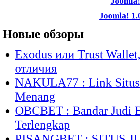
Joomla!
Joomla! 1.
Новые обзоры
Exodus или Trust Walle
отличия
NAKULA77 : Link Situs 
Menang
OBCBET : Bandar Judi 
Terlengkap
PISANGBET : SITUS 