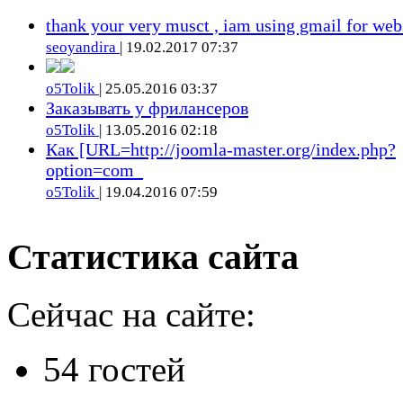
thank your very musct , iam using gmail for web
seoyandira
| 19.02.2017 07:37
o5Tolik
| 25.05.2016 03:37
Заказывать у фрилансеров
o5Tolik
| 13.05.2016 02:18
Как [URL=http://joomla-master.org/index.php?
option=com_
o5Tolik
| 19.04.2016 07:59
Статистика сайта
Сейчас на сайте:
54 гостей