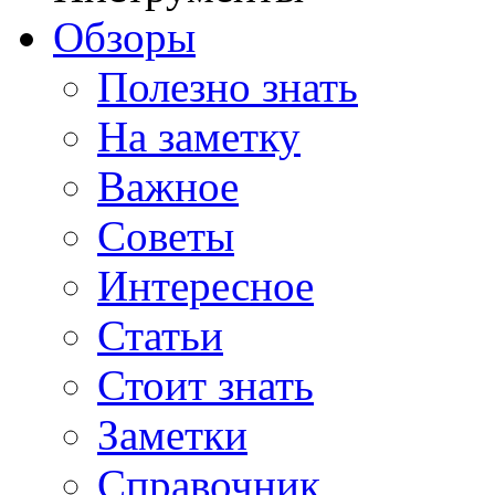
Обзоры
Полезно знать
На заметку
Важное
Советы
Интересное
Статьи
Стоит знать
Заметки
Справочник