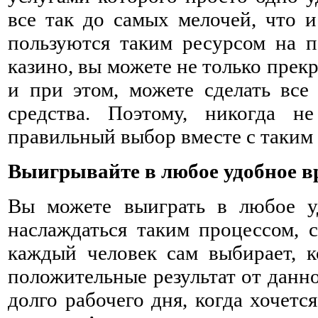
все так до самых мелочей, что 
пользуются таким ресурсом на п
казино, вы можете не только прек
и при этом, можете сделать все
средства. Поэтому, никогда н
правильный выбор вместе с таким
Выигрывайте в любое удобное в
Вы можете выиграть в любое у
наслаждаться таким процессом, 
каждый человек сам выбирает, к
положительные результат от данн
долго рабочего дня, когда хочет