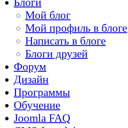
Блоги
Мой блог
Мой профиль в блоге
Написать в блоге
Блоги друзей
Форум
Дизайн
Программы
Обучение
Joomla FAQ