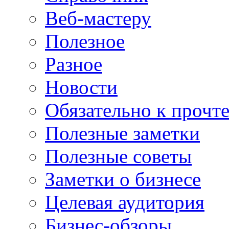
Веб-мастеру
Полезное
Разное
Новости
Обязательно к прочт
Полезные заметки
Полезные советы
Заметки о бизнесе
Целевая аудитория
Бизнес-обзоры