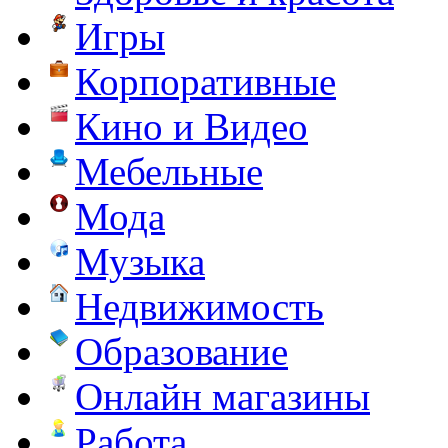
Игры
Корпоративные
Кино и Видео
Мебельные
Мода
Музыка
Недвижимость
Образование
Онлайн магазины
Работа