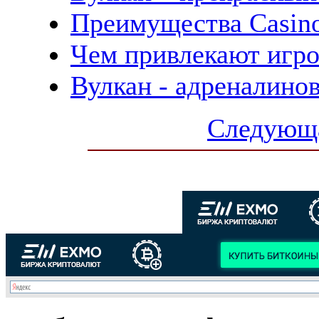
Преимущества Casin
Чем привлекают игр
Вулкан - адреналино
Следующа