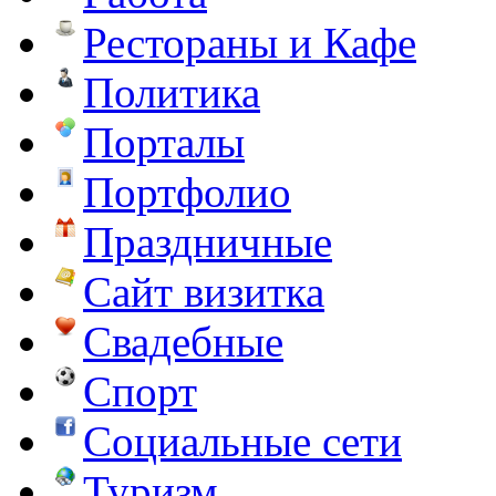
Рестораны и Кафе
Политика
Порталы
Портфолио
Праздничные
Сайт визитка
Свадебные
Спорт
Социальные сети
Туризм