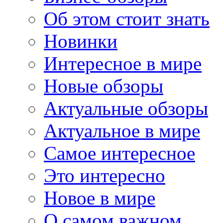
Об этом стоит знать
Новинки
Интересное в мире
Новые обзоры
Актуальные обзоры
Актуальное в мире
Самое интересное
Это интересно
Новое в мире
О самом важном