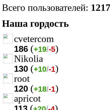
Всего пользователей:
121
Наша гордость
cvetercom
(
)
186
+19
/
-5
Nikolia
(
)
130
+10
/
-1
root
(
)
120
+18
/
-1
apricot
(
)
113
+20
/
-4