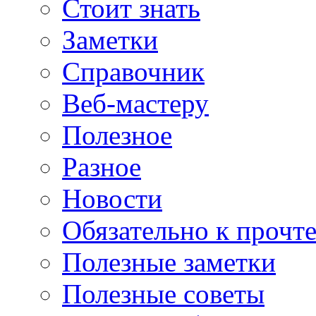
Стоит знать
Заметки
Справочник
Веб-мастеру
Полезное
Разное
Новости
Обязательно к прочт
Полезные заметки
Полезные советы