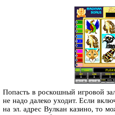
Попасть в роскошный игровой зал
не надо далеко уходит. Если вкл
на эл. адрес Вулкан казино, то м