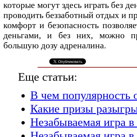
которые могут здесь играть без де
проводить беззаботный отдых и пр
комфорт и безопасность позволяе
деньгами, и без них, можно п
большую дозу адреналина.
Еще статьи:
В чем популярность 
Какие призы разыгры
Незабываемая игра в
Незабываемая игра в