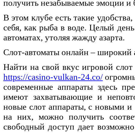
получить незабываемые эмоции и
В этом клубе есть такие удобства
себя, как рыба в воде. Целый ден
автоматах, утоляя жажду азарта.
Слот-автоматы онлайн – широкий 
Найти на свой вкус игровой слот 
https://casino-vulkan-24.co/
огромны
современные аппараты здесь пре
имеют захватывающие и неповт
новые слот аппараты, с новыми и
на них, можно получить соотв
свободный доступ дает возможнос