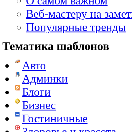
О самом важном
Веб-мастеру на замет
Популярные тренды
Тематика шаблонов
Авто
Админки
Блоги
Бизнес
Гостиничные
Здоровье и красота