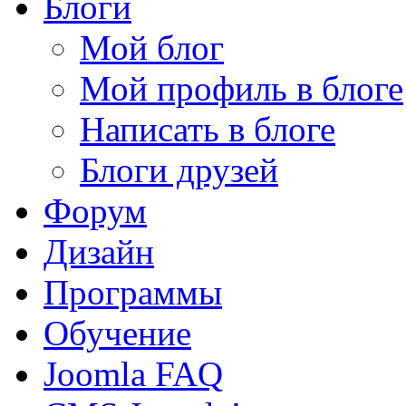
Блоги
Мой блог
Мой профиль в блоге
Написать в блоге
Блоги друзей
Форум
Дизайн
Программы
Обучение
Joomla FAQ