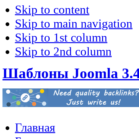
Skip to content
Skip to main navigation
Skip to 1st column
Skip to 2nd column
Шаблоны Joomla 3.
Главная