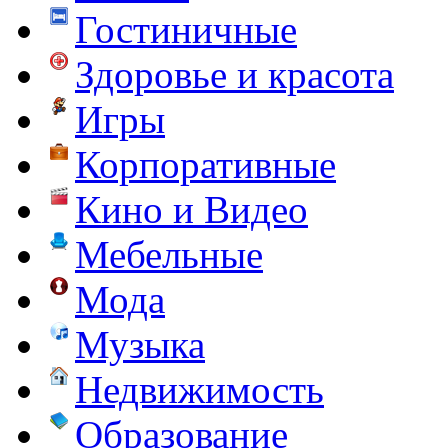
Гостиничные
Здоровье и красота
Игры
Корпоративные
Кино и Видео
Мебельные
Мода
Музыка
Недвижимость
Образование