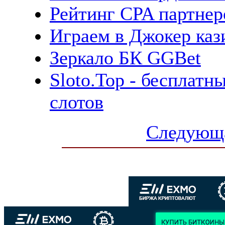
Рейтинг CPA партнер
Играем в Джокер каз
Зеркало БК GGBet
Sloto.Top - бесплат
слотов
Следующа