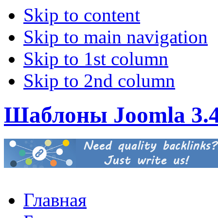
Skip to content
Skip to main navigation
Skip to 1st column
Skip to 2nd column
Шаблоны Joomla 3.
Главная