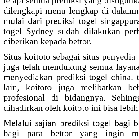
tetapi semua prediksi yang disuguhka
dilengkapi menu lengkap di dalamn
mulai dari prediksi togel singappur
togel Sydney sudah dilakukan per
diberikan kepada bettor.
Situs koitoto sebagai situs penyedia 
juga telah mendukung semua layana
menyediakan prediksi togel china, 
lain, koitoto juga melibatkan be
profesional di bidangnya. Sehin
dihadirkan oleh koitoto ini bisa lebih
Melalui sajian prediksi togel bagi 
bagi para bettor yang ingin m