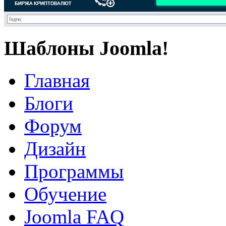
Шаблоны Joomla!
Главная
Блоги
Форум
Дизайн
Программы
Обучение
Joomla FAQ