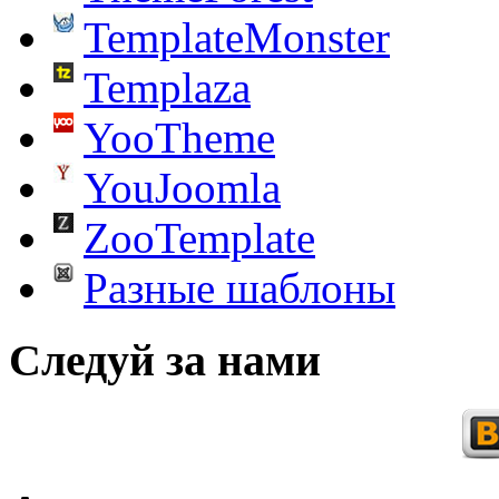
TemplateMonster
Templaza
YooTheme
YouJoomla
ZooTemplate
Разные шаблоны
Следуй за нами