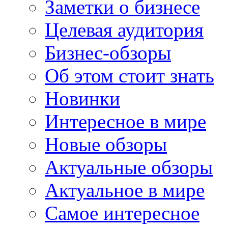
Заметки о бизнесе
Целевая аудитория
Бизнес-обзоры
Об этом стоит знать
Новинки
Интересное в мире
Новые обзоры
Актуальные обзоры
Актуальное в мире
Самое интересное