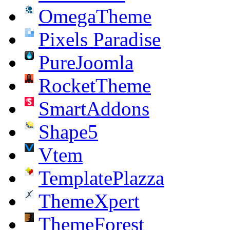
OmegaTheme
Pixels Paradise
PureJoomla
RocketTheme
SmartAddons
Shape5
Vtem
TemplatePlazza
ThemeXpert
ThemeForest