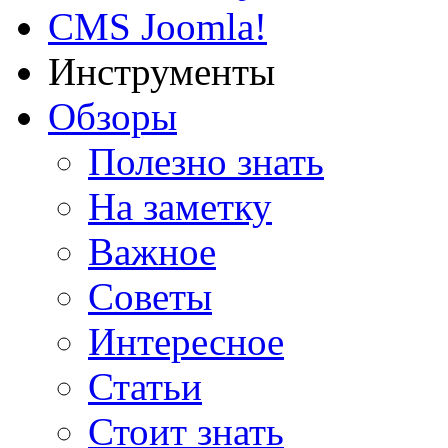
CMS Joomla!
Инструменты
Обзоры
Полезно знать
На заметку
Важное
Советы
Интересное
Статьи
Стоит знать