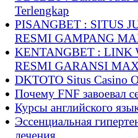
Terlengkap
PISANGBET : SITUS 
RESMI GAMPANG M
KENTANGBET : LINK
RESMI GARANSI MA
DKTOTO Situs Casino O
Почему FNF завоевал с
Курсы английского язык
Эссенциальная гиперте
лечения