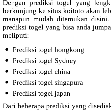
Dengan prediksi togel yang lengk
berkunjung ke situs koitoto akan leb
manapun mudah ditemukan disini. 
prediksi togel yang bisa anda jumpai
meliputi:
Prediksi togel hongkong
Prediksi togel Sydney
Prediksi togel china
Prediksi togel singapura
Prediksi togel japan
Dari beberapa prediksi yang disedia