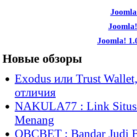
Joomla!
Joomla!
Joomla! 1.
Новые обзоры
Exodus или Trust Walle
отличия
NAKULA77 : Link Situs 
Menang
OBCBET : Bandar Judi 