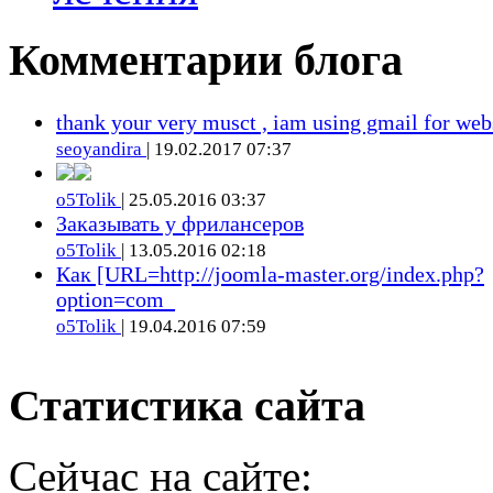
Комментарии блога
thank your very musct , iam using gmail for web
seoyandira
| 19.02.2017 07:37
o5Tolik
| 25.05.2016 03:37
Заказывать у фрилансеров
o5Tolik
| 13.05.2016 02:18
Как [URL=http://joomla-master.org/index.php?
option=com_
o5Tolik
| 19.04.2016 07:59
Статистика сайта
Сейчас на сайте: