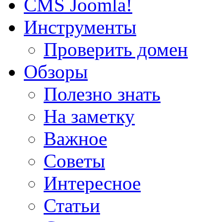
CMS Joomla!
Инструменты
Проверить домен
Обзоры
Полезно знать
На заметку
Важное
Советы
Интересное
Статьи