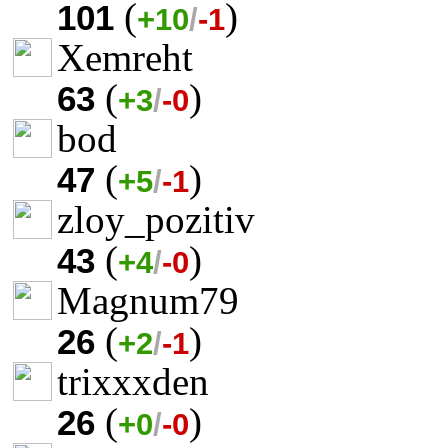
(
)
101
+10
/
-1
Xemreht
(
)
63
+3
/
-0
bod
(
)
47
+5
/
-1
zloy_pozitiv
(
)
43
+4
/
-0
Magnum79
(
)
26
+2
/
-1
trixxxden
(
)
26
+0
/
-0