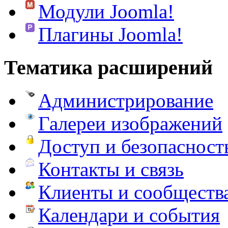
Модули Joomla!
Плагины Joomla!
Тематика расширений
Администрирование
Галереи изображений
Доступ и безопасност
Контакты и связь
Клиенты и сообществ
Календари и события