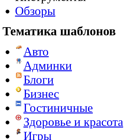
Обзоры
Тематика шаблонов
Авто
Админки
Блоги
Бизнес
Гостиничные
Здоровье и красота
Игры