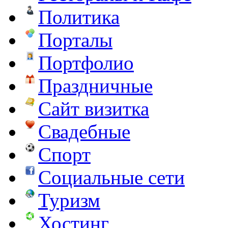
Политика
Порталы
Портфолио
Праздничные
Сайт визитка
Свадебные
Спорт
Социальные сети
Туризм
Хостинг