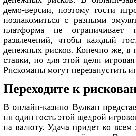
демо-версии, поэтому гости игр
познакомиться с разными эмуля
платформа не ограничивает 
развлечений, чтобы каждый гост
денежных рисков. Конечно же, в 
ставки, но для этой цели игрова
Рискоманы могут перезапустить и
Переходите к рискова
В онлайн-казино Вулкан предста
ни один гость этой щедрой игрово
на валюту. Удача придет ко всем 