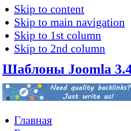
Skip to content
Skip to main navigation
Skip to 1st column
Skip to 2nd column
Шаблоны Joomla 3.
Главная