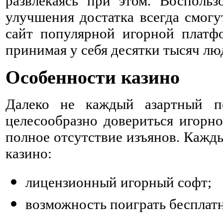
развлекаясь при этом. Воспольз
улучшения достатка всегда смог
сайт популярной игорной платф
принимая у себя десятки тысяч лю
Особенности казино
Далеко не каждый азартный по
целесообразно довериться игорно
полное отсутствие изъянов. Кажд
казино:
лицензионный игорный софт;
возможность поиграть бесплат