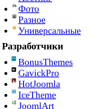
Фото
Разное
Универсальные
Разработчики
BonusThemes
GavickPro
HotJoomla
IceTheme
JoomlArt