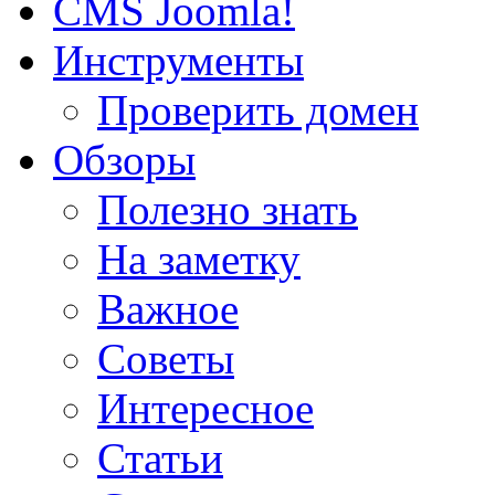
CMS Joomla!
Инструменты
Проверить домен
Обзоры
Полезно знать
На заметку
Важное
Советы
Интересное
Статьи