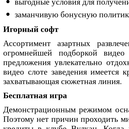
выгодные условия для получен
заманчивую бонусную политик
Игорный софт
Ассортимент азартных развлече
огромнейшей подборкой видео 
предложения увлекательно отдох
видео слоте заведения имеется к
захватывающая сюжетная линия.
Бесплатная игра
Демонстрационным режимом осна
Поэтому нет причин проходить ми
кредиты в клубе Вулкан. Когда 