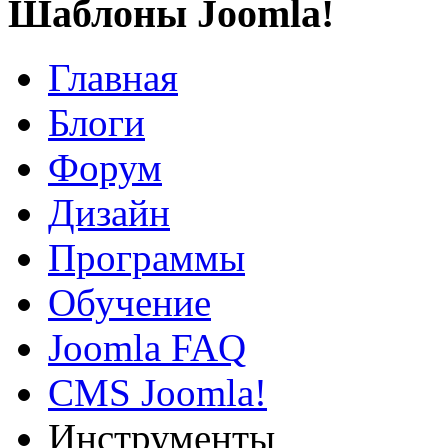
Шаблоны Joomla!
Главная
Блоги
Форум
Дизайн
Программы
Обучение
Joomla FAQ
CMS Joomla!
Инструменты