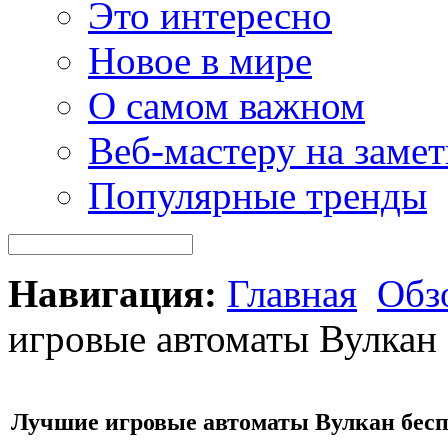
Это интересно
Новое в мире
О самом важном
Веб-мастеру на замет
Популярные тренды
Навигация:
Главная
Обз
игровые автоматы Вулкан
Лучшие игровые автоматы Вулкан бес