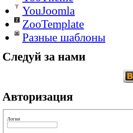
YouJoomla
ZooTemplate
Разные шаблоны
Следуй за нами
Авторизация
Логин