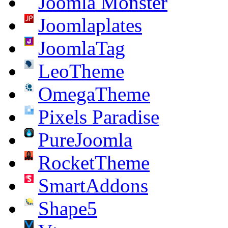
Joomla Monster
Joomlaplates
JoomlaTag
LeoTheme
OmegaTheme
Pixels Paradise
PureJoomla
RocketTheme
SmartAddons
Shape5