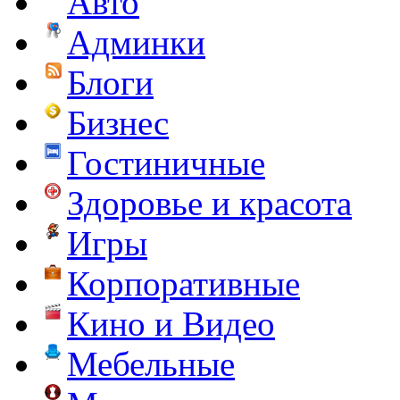
Авто
Админки
Блоги
Бизнес
Гостиничные
Здоровье и красота
Игры
Корпоративные
Кино и Видео
Мебельные