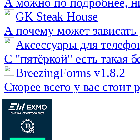
А можно по подробнее, ни 
GK Steak House
А почему может зависать у
Аксессуары для телефон
С "пятёркой" есть такая бед
BreezingForms v1.8.2
Скорее всего у вас стоит 