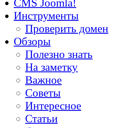
CMS Joomla!
Инструменты
Проверить домен
Обзоры
Полезно знать
На заметку
Важное
Советы
Интересное
Статьи