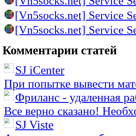
[Vn5socks.net] Service S
[Vn5socks.net] Service S
[Vn5socks.net] Service S
Комментарии статей
SJ iCenter
При попытке вывести мате
Фриланс - удаленная ра
Все верно сказано! Необх
SJ Viste