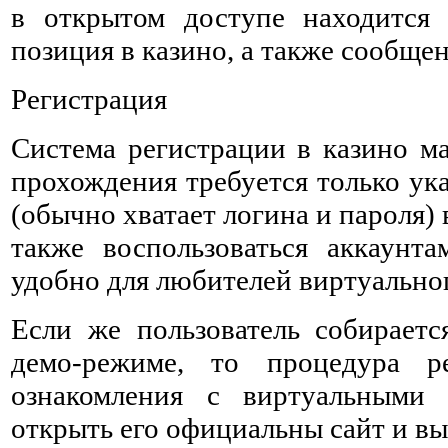
в открытом доступе находится л
позиция в казино, а также сообще
Регистрация
Система регистрации в казино м
прохождения требуется только ук
(обычно хватает логина и пароля)
также воспользоваться аккаунт
удобно для любителей виртуально
Если же пользователь собираетс
демо-режиме, то процедура р
ознакомления с виртуальными
открыть его официальны сайт и в