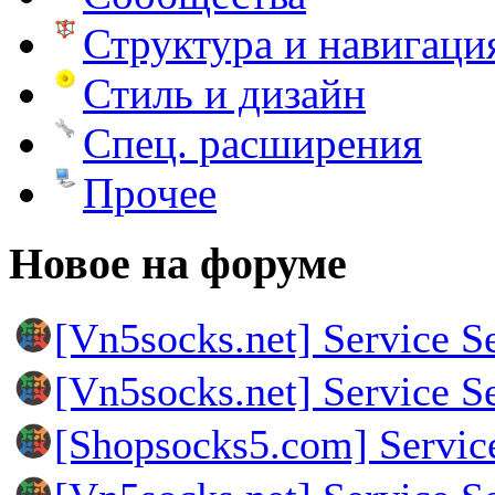
Структура и навигаци
Стиль и дизайн
Спец. расширения
Прочее
Новое на форуме
[Vn5socks.net] Service S
[Vn5socks.net] Service S
[Shopsocks5.com] Servic