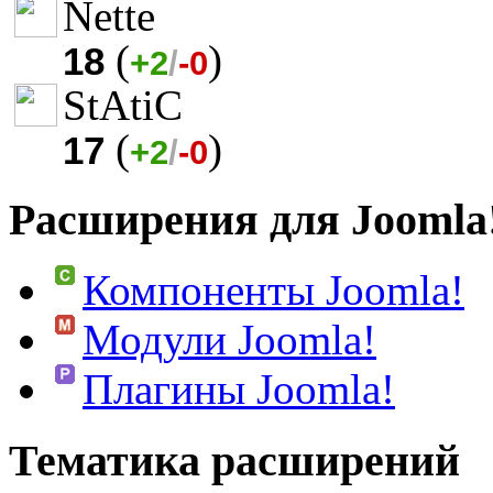
Nette
(
)
18
+2
/
-0
StAtiC
(
)
17
+2
/
-0
Расширения для Joomla
Компоненты Joomla!
Модули Joomla!
Плагины Joomla!
Тематика расширений