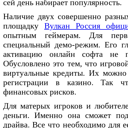
сей день набирает популярность.
Наличие двух совершенно разных
площадку
Вулкан Россия офиц
опытным геймерам. Для перв
специальный демо-режим. Его гл
активацию онлайн софта не п
Обусловлено это тем, что игрово
виртуальные кредиты. Их можно
регистрации в казино. Так чт
финансовых рисков.
Для матерых игроков и любителе
деньги. Именно она сможет по
драйва. Все что необходимо для е