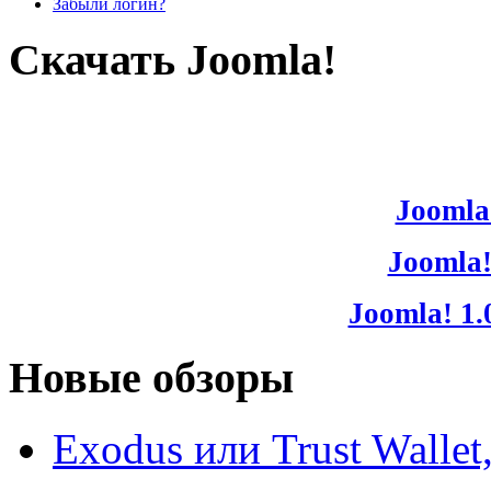
Забыли логин?
Скачать Joomla!
Joomla!
Joomla!
Joomla! 1.
Новые обзоры
Exodus или Trust Walle