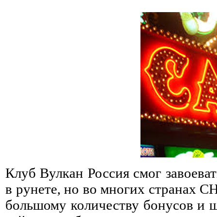
Клуб Вулкан Россия смог завоева
в рунете, но во многих странах С
большому количеству бонусов и 