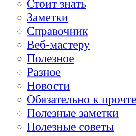
Стоит знать
Заметки
Справочник
Веб-мастеру
Полезное
Разное
Новости
Обязательно к прочт
Полезные заметки
Полезные советы