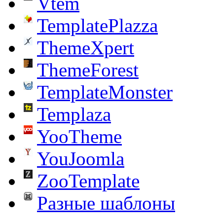
Vtem
TemplatePlazza
ThemeXpert
ThemeForest
TemplateMonster
Templaza
YooTheme
YouJoomla
ZooTemplate
Разные шаблоны