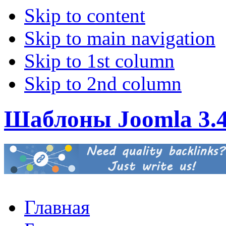
Skip to content
Skip to main navigation
Skip to 1st column
Skip to 2nd column
Шаблоны Joomla 3.
Главная