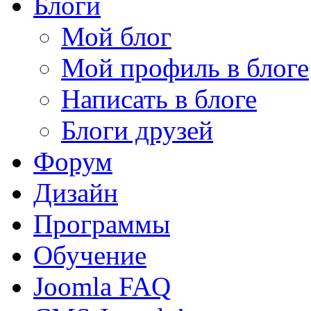
Блоги
Мой блог
Мой профиль в блоге
Написать в блоге
Блоги друзей
Форум
Дизайн
Программы
Обучение
Joomla FAQ