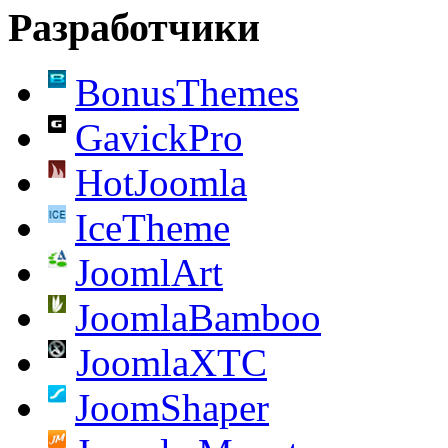
Разработчики
BonusThemes
GavickPro
HotJoomla
IceTheme
JoomlArt
JoomlaBamboo
JoomlaXTC
JoomShaper