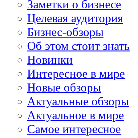
Заметки о бизнесе
Целевая аудитория
Бизнес-обзоры
Об этом стоит знать
Новинки
Интересное в мире
Новые обзоры
Актуальные обзоры
Актуальное в мире
Самое интересное