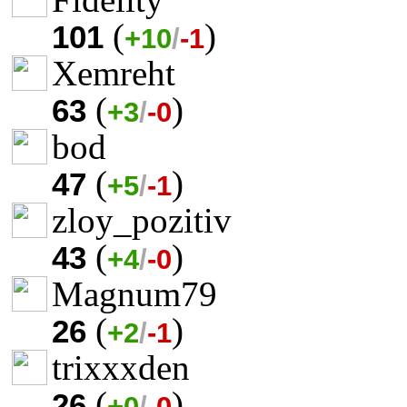
(
)
101
+10
/
-1
Xemreht
(
)
63
+3
/
-0
bod
(
)
47
+5
/
-1
zloy_pozitiv
(
)
43
+4
/
-0
Magnum79
(
)
26
+2
/
-1
trixxxden
(
)
26
+0
/
-0