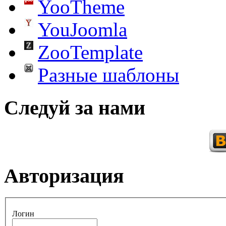
YooTheme
YouJoomla
ZooTemplate
Разные шаблоны
Следуй за нами
Авторизация
Логин