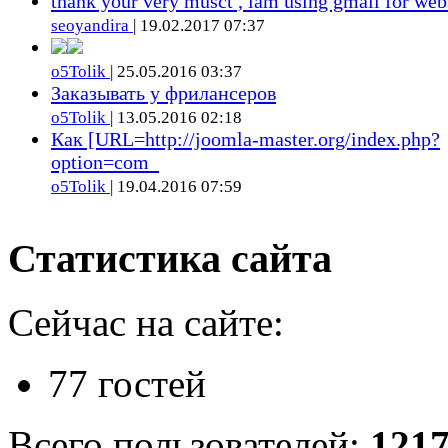
thank your very musct , iam using gmail for web
seoyandira
| 19.02.2017 07:37
o5Tolik
| 25.05.2016 03:37
Заказывать у фрилансеров
o5Tolik
| 13.05.2016 02:18
Как [URL=http://joomla-master.org/index.php?
option=com_
o5Tolik
| 19.04.2016 07:59
Статистика сайта
Сейчас на сайте:
77 гостей
Всего пользователей:
121