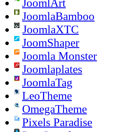
JoomlArt
JoomlaBamboo
JoomlaXTC
JoomShaper
Joomla Monster
Joomlaplates
JoomlaTag
LeoTheme
OmegaTheme
Pixels Paradise