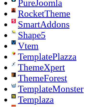
PureJoomla
RocketTheme
SmartAddons
Shape5
Vtem
TemplatePlazza
ThemeXpert
ThemeForest
TemplateMonster
Templaza