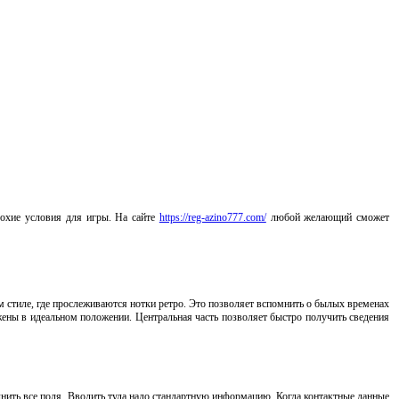
плохие условия для игры. На сайте
https://reg-azino777.com/
любой желающий сможет
ом стиле, где прослеживаются нотки ретро. Это позволяет вспомнить о былых временах
жены в идеальном положении. Центральная часть позволяет быстро получить сведения
нить все поля. Вводить туда надо стандартную информацию. Когда контактные данные