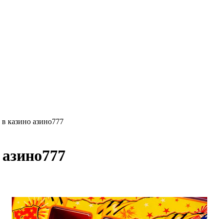
 в казино азино777
 азино777