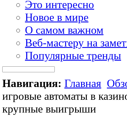
Это интересно
Новое в мире
О самом важном
Веб-мастеру на замет
Популярные тренды
Навигация:
Главная
Обз
игровые автоматы в казин
крупные выигрыши