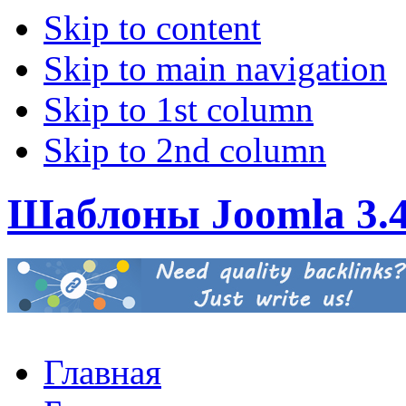
Skip to content
Skip to main navigation
Skip to 1st column
Skip to 2nd column
Шаблоны Joomla 3.
Главная