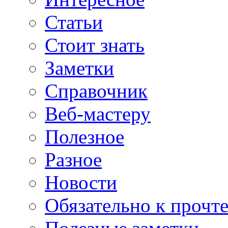
Статьи
Стоит знать
Заметки
Справочник
Веб-мастеру
Полезное
Разное
Новости
Обязательно к прочт