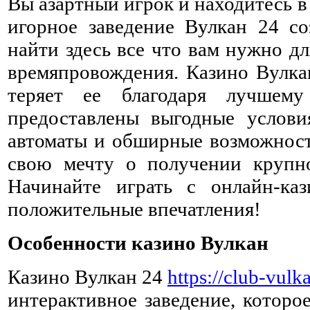
Вы азартный игрок и находитесь 
игорное заведение Вулкан 24 со
найти здесь все что вам нужно д
времяпровождения. Казино Вулкан
теряет ее благодаря лучшем
предоставлены выгодные услови
автоматы и обширные возможност
свою мечту о получении крупн
Начинайте играть с онлайн-ка
положительные впечатления!
Особенности казино Вулкан
Казино Вулкан 24
https://club-vulk
интерактивное заведение, которо