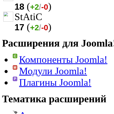
(
)
18
+2
/
-0
StAtiC
(
)
17
+2
/
-0
Расширения для Joomla
Компоненты Joomla!
Модули Joomla!
Плагины Joomla!
Тематика расширений