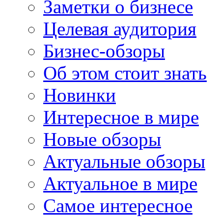
Заметки о бизнесе
Целевая аудитория
Бизнес-обзоры
Об этом стоит знать
Новинки
Интересное в мире
Новые обзоры
Актуальные обзоры
Актуальное в мире
Самое интересное