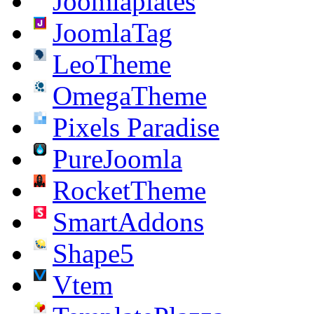
Joomlaplates
JoomlaTag
LeoTheme
OmegaTheme
Pixels Paradise
PureJoomla
RocketTheme
SmartAddons
Shape5
Vtem