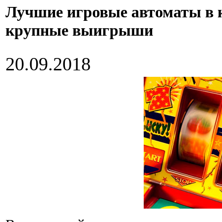
Лучшие игровые автоматы в 
крупные выигрыши
20.09.2018