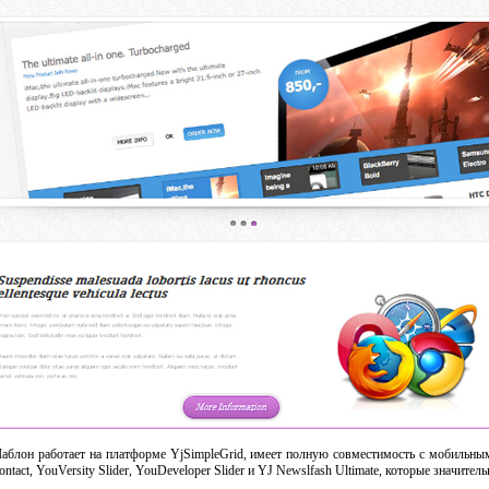
Шаблон работает на платформе YjSimpleGrid, имеет полную совместимость с мобильным
act, YouVersity Slider, YouDeveloper Slider и YJ Newslfash Ultimate, которые значите