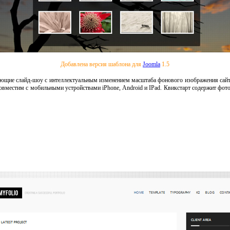
Добавлена версия шаблона для
Joomla
1.5
ающие
слайд-шоу
с интеллектуальным
изменением
масштаба фонового изображения
сай
совместим
с мобильными устройствами iPhone
,
Android
и
IPad
. Квикстарт
содержит фото