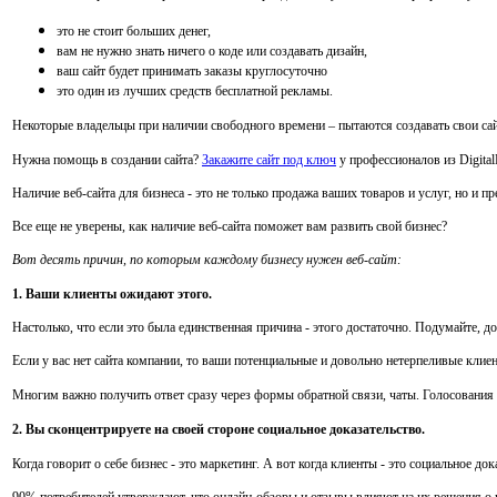
это не стоит больших денег,
вам не нужно знать ничего о коде или создавать дизайн,
ваш сайт будет принимать заказы круглосуточно
это один из лучших средств бесплатной рекламы.
Некоторые владельцы при наличии свободного времени – пытаются создавать свои сай
Нужна помощь в создании сайта?
Закажите сайт под ключ
у профессионалов из Digital
Наличие веб-сайта для бизнеса - это не только продажа ваших товаров и услуг, но и
Все еще не уверены, как наличие веб-сайта поможет вам развить свой бизнес?
Вот десять причин, по которым каждому бизнесу нужен веб-сайт:
1. Ваши клиенты ожидают этого.
Настолько, что если это была единственная причина - этого достаточно. Подумайте, до
Если у вас нет сайта компании, то ваши потенциальные и довольно нетерпеливые клиен
Многим важно получить ответ сразу через формы обратной связи, чаты. Голосования
2. Вы сконцентрируете на своей стороне социальное доказательство.
Когда говорит о себе бизнес - это маркетинг. А вот когда клиенты - это социальное 
90% потребителей утверждают, что онлайн-обзоры и отзывы влияют на их решения о п