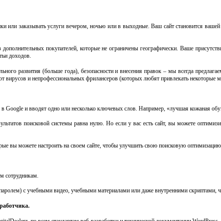
упки или заказывать услуги вечером, ночью или в выходные. Ваш сайт становится ваше
з дополнительных покупателей, которые не ограничены географически. Ваше присутст
тьи доходов.
абильного развития (больше года), безопасности и внесения правок – мы всегда предла
 от вирусов и непрофессиональных фрилансеров (которых любят привлекать некоторые м
ут в Google и вводят одно или несколько ключевых слов. Например, «лучшая кожаная об
результатов поисковой системы равна нулю. Но если у вас есть сайт, вы можете оптими
орые вы можете настроить на своем сайте, чтобы улучшить свою поисковую оптимизацию
м сотрудникам.
с паролем) с учебными видео, учебными материалами или даже внутренними скриптами, 
зработчика.
gitalDealerz, по всем стандартам веб-разработки и технической документации WordPress.