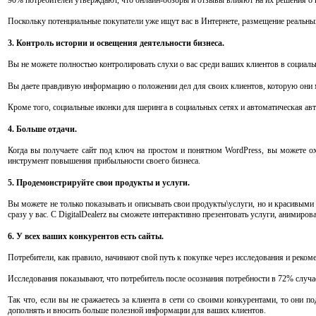
Поскольку потенциальные покупатели уже ищут вас в Интернете, размещение реальных
3. Контроль истории и освещения деятельности бизнеса.
Вы не можете полностью контролировать слухи о вас среди ваших клиентов в социаль
Вы даете правдивую информацию о положении дел для своих клиентов, которую они м
Кроме того, социальные иконки для шеринга в социальных сетях и автоматическая а
4. Больше отдачи.
Когда вы получаете сайт под ключ на простом и понятном WordPress, вы можете ох
инструмент повышения прибыльности своего бизнеса.
5. Продемонстрируйте свои продукты и услуги.
Вы можете не только показывать и описывать свои продукты\услуги, но и красивыми
сразу у вас. С DigitalDealerz вы сможете интерактивно презентовать услуги, анимиро
6. У всех ваших конкурентов есть сайты.
Потребители, как правило, начинают свой путь к покупке через исследования и рекоме
Исследования показывают, что потребитель после осознания потребности в 72% случ
Так что, если вы не сражаетесь за клиента в сети со своими конкурентами, то они п
дополнять и вносить больше полезной информации для ваших клиентов.