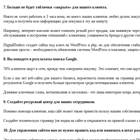
7. Больше не будет таблички «закрыто» для вашего клиента.
Никто не хочет работать в 3 часа ночи, но много ваших клиентов любят делать пок
секунд и получить всю информацию для покупки в эту же минуту.
Например, интернет-магазин может означать резкий рост продаж, как минимум чере
обслуживания и построение отношений с клиентами, узнаваемость бренда и другие ста
DigitalDealerz создает сайты под ключ на WordPress и php, но для обеспечения ст
довольно проста – необходимость обновления системы WordPress и плагинов, защита
8. Вы попадете в результаты поиска Google.
76% клиентов ищут в сети, прежде чем совершить покупку. Это означает, что они ид
Если у вас нет веб-сайта для вашего бизнеса, вероятность появления на странице 
результатов Google и получить больше просмотров среди потенциальных клиентов.
Длинные ключевые слова, метаописания и заголовки - это лишь некоторые вещи, кот
9. Создайте ресурсный центр для ваших сотрудников.
Помимо помощи клиентам, ваш сайт может также принести пользу вашим собственны
Создайте техническую страницу (не видна на сайте и открывается по прямой ссылке 
10. Для управления сайтом вам не нужно править код или нанимать в штат ра
Это положение действует в случае, если ваш сайт был создан профессионалами, как Di