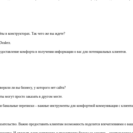
ты в конструкторах. Так чего же вы ждете?
Dealerz.
 предоставление комфорта в получении информации о вас для потенциальных клиентов.
веряли ли вы бизнесу, у которого нет сайта?
ты могут просто заказать в другом месте.
 и банальные переписки – важные инструменты для комфортной коммуникации с клиента
доказательство. Важно предоставить клиентам возможность поделится впечатлениями о ваш
окупке. И отдавать вашу репутацию и презентацию бренда на самотек – неоправданное 