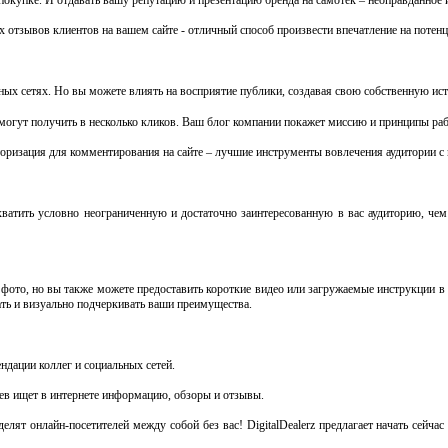
 отзывов клиентов на вашем сайте - отличный способ произвести впечатление на потен
ных сетях. Но вы можете влиять на восприятие публики, создавая свою собственную ис
огут получить в несколько кликов. Ваш блог компании покажет миссию и принципы рабо
вторизация для комментирования на сайте – лучшие инструменты вовлечения аудитории
ватить условно неограниченную и достаточно заинтересованную в вас аудиторию, че
 фото, но вы также можете предоставить короткие видео или загружаемые инструкции в
вать и визуально подчеркивать ваши преимущества.
ндации коллег и социальных сетей.
аев ищет в интернете информацию, обзоры и отзывы.
оделят онлайн-посетителей между собой без вас! DigitalDealerz предлагает начать сейч