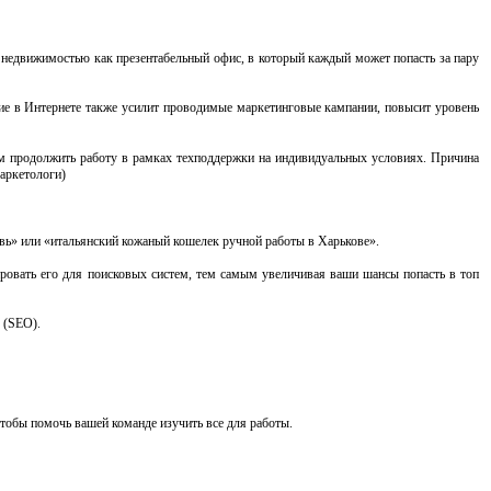
й недвижимостью как презентабельный офис, в который каждый может попасть за пару
вие в Интернете также усилит проводимые маркетинговые кампании, повысит уровень
гаем продолжить работу в рамках техподдержки на индивидуальных условиях. Причина
аркетологи)
увь» или «итальянский кожаный кошелек ручной работы в Харькове».
зировать его для поисковых систем, тем самым увеличивая ваши шансы попасть в топ
 (SEO).
чтобы помочь вашей команде изучить все для работы.