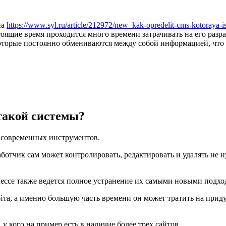
на
https://www.syl.ru/article/212972/new_kak-opredelit-cms-kotoraya-i
астоящие время проходится много времени затрачивать на его разр
 которые постоянно обмениваются между собой информацией, чт
такой системы?
, современных инструментов.
зработчик сам может контролировать, редактировать и удалять 
оцессе также ведется полное устранение их самыми новыми подх
та, а именно большую часть времени он может тратить на приду
 кого на пример есть в наличие более трех сайтов.