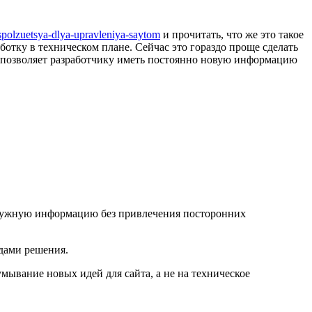
spolzuetsya-dlya-upravleniya-saytom
и прочитать, что же это такое
аботку в техническом плане. Сейчас это гораздо проще сделать
о позволяет разработчику иметь постоянно новую информацию
не нужную информацию без привлечения посторонних
одами решения.
мывание новых идей для сайта, а не на техническое