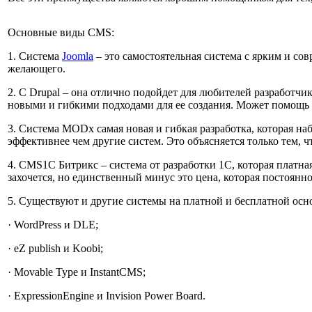
Основные виды CMS:
1. Система
Joomla
– это самостоятельная система с ярким и со
желающего.
2. С Drupal – она отлично подойдет для любителей разработчик
новыми и гибкими подходами для ее создания. Может помощь в
3. Система MODx самая новая и гибкая разработка, которая на
эффективнее чем другие систем. Это объясняется только тем, ч
4. CMS1C Битрикс – система от разработки 1С, которая платна
захочется, но единственный минус это цена, которая постоян
5. Существуют и другие системы на платной и бесплатной осно
· WordPress и DLE;
· eZ publish и Koobi;
· Movable Type и InstantCMS;
· ExpressionEngine и Invision Power Board.