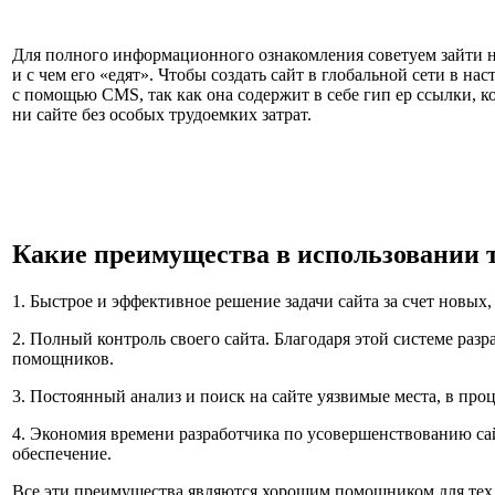
Для полного информационного ознакомления советуем зайти 
и с чем его «едят». Чтобы создать сайт в глобальной сети в н
с помощью CMS, так как она содержит в себе гип ер ссылки,
ни сайте без особых трудоемких затрат.
Какие преимущества в использовании 
1. Быстрое и эффективное решение задачи сайта за счет новых
2. Полный контроль своего сайта. Благодаря этой системе ра
помощников.
3. Постоянный анализ и поиск на сайте уязвимые места, в пр
4. Экономия времени разработчика по усовершенствованию сай
обеспечение.
Все эти преимущества являются хорошим помощником для тех, у