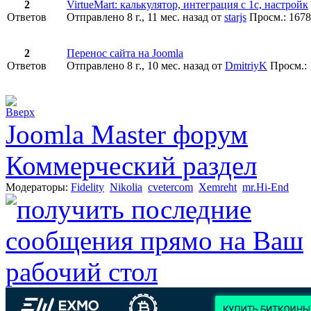
2
VirtueMart: калькулятор, интеграция с 1с, настройк
Ответов
Отправлено 8 г., 11 мес. назад
от
starjs
Просм.: 1678
2
Перенос сайта на Joomla
Ответов
Отправлено 8 г., 10 мес. назад
от
DmitriyK
Просм.:
Joomla Master форум
Коммерческий раздел
Модераторы:
Fidelity
Nikolia
cvetercom
Xemreht
mr.Hi-End