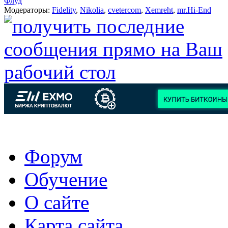
Флуд
Модераторы:
Fidelity
,
Nikolia
,
cvetercom
,
Xemreht
,
mr.Hi-End
Форум
Обучение
О сайте
Карта сайта