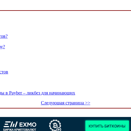
тов?
ву?
стов
ды в Payber – ликбез для начинающих
Следующая страница >>