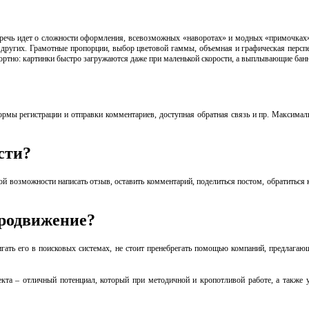
о речь идет о сложности оформления, всевозможных «наворотах» и модных «примочках
других. Грамотные пропорции, выбор цветовой гаммы, объемная и графическая перспе
ортно: картинки быстро загружаются даже при маленькой скорости, а выплывающие банн
рмы регистрации и отправки комментариев, доступная обратная связь и пр. Максималь
сти?
й возможности написать отзыв, оставить комментарий, поделиться постом, обратиться 
продвижение?
игать его в поисковых системах, не стоит пренебрегать помощью компаний, предлага
кта – отличный потенциал, который при методичной и кропотливой работе, а также 