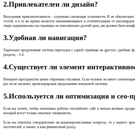
2.Привлекателен ли дизайн?
Визуальная привлекательность – огромная слагающая успешности. И не обязательн
гостей, и в то же время является запоминающимся и отличительным от миллиардов 
люди задерживались на страницах на максимально долгий срок, им должно быть комф
3.Удобная ли навигация?
Тщательно продуманная система переходов с одной страницы на другую, удобные фо
раздела, - 3-4.
4.Существует ли элемент интерактивно
Интернет-пространство ценно обратным откликом. Если человек не имеет элементарно
раз он не заглянет, проигнорировав предложение поисковой системы.
5.Используется ли оптимизация и сео-
Если вы хотите, чтобы поисковые роботы «полюбили» сайт и начали активно продв
который могут только опытные специалисты.
Если вы ответили утвердительно на вышеперечисленные вопросы, то у вашего прое
посетителей, а значит, и ваш финансовый доход.