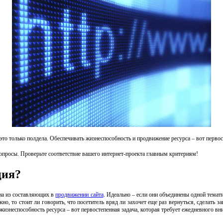
это только полдела. Обеспечивать жизнеспособность и продвижение ресурса – вот первос
вопросы. Проверьте соответствие вашего интернет-проекта главным критериям!
ция?
дна из составляющих в
продвижении сайта
. Идеально – если они объединены одной темат
о, то стоит ли говорить, что посетитель вряд ли захочет еще раз вернуться, сделать з
изнеспособность ресурса – вот первостепенная задача, которая требует ежедневного вн