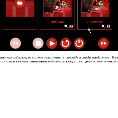
щью этих шаблонов, вы сможете легко изменить интерфейс и дизайн вашей галереи. На
w.softcom.ua является оптимальным выбором для каждого. выгодные условия и низкие ц