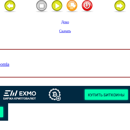
Демо
Скачать
oomla