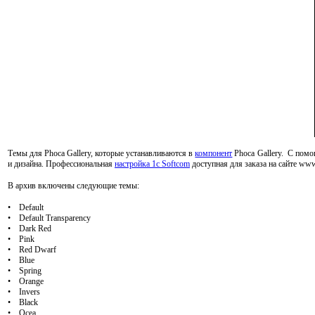
Темы для Phoca Gallery, которые устанавливаются в
компонент
Phoca Gallery. С помо
и дизайна. Профессиональная
настройка 1с Softcom
доступная для заказа на сайте ww
В архив включены следующие темы:
• Default
• Default Transparency
• Dark Red
• Pink
• Red Dwarf
• Blue
• Spring
• Orange
• Invers
• Black
• Ocea