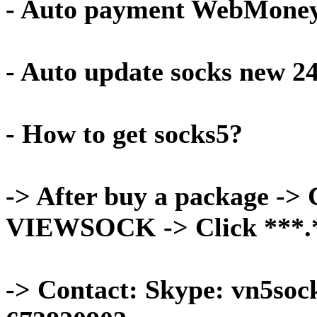
- Auto payment WebMone
- Auto update socks new 2
- How to get socks5?
-> After buy a package -> C
VIEWSOCK -> Click ***.***
-> Contact: Skype: vn5soc