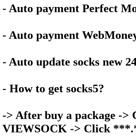
- Auto payment Perfect M
- Auto payment WebMone
- Auto update socks new 2
- How to get socks5?
-> After buy a package -> C
VIEWSOCK -> Click ***.***