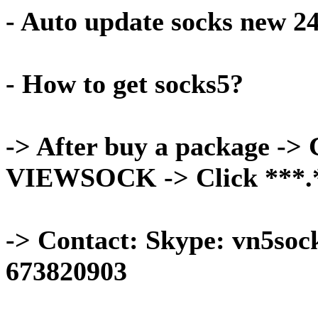
- Auto update socks new 2
- How to get socks5?
-> After buy a package -> C
VIEWSOCK -> Click ***.***
-> Contact: Skype: vn5soc
673820903